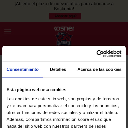
¡Abierto el plazo de nuevas altas para abonarse a
Baskonia!
¡Abónate aquí!
Consentimiento
Detalles
Acerca de las cookies
NEWSLETTER
ES
EU
Únete a nuestra newsletter y sé el primero en enterarte de las
NOTICIAS
últimas noticias y promociones del club.
Esta página web usa cookies
Las cookies de este sitio web, son propias y de terceros
PLANTILLA
y se usan para personalizar el contenido y los anuncios,
Email
ofrecer funciones de redes sociales y analizar el tráfico.
ENTRADAS
Además, compartimos información sobre el uso que
haga del sitio web con nuestros partners de redes
He leído y acepto la
Política de privacidad
del SASKI BASKONIA