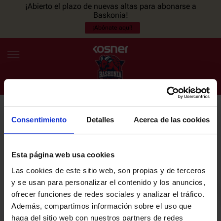
¡Abierto el plazo de nuevas altas para abonarse a
Baskonia!
¡Abónate aquí!
Consentimiento
Detalles
Acerca de las cookies
NEWSLETTER
ES
EU
Únete a nuestra newsletter y sé el primero en enterarte de las
NOTICIAS
últimas noticias y promociones del club.
Esta página web usa cookies
Las cookies de este sitio web, son propias y de terceros
PLANTILLA
y se usan para personalizar el contenido y los anuncios,
Email
ofrecer funciones de redes sociales y analizar el tráfico.
ENTRADAS
Además, compartimos información sobre el uso que
haga del sitio web con nuestros partners de redes
He leído y acepto la
Política de privacidad
del SASKI BASKONIA