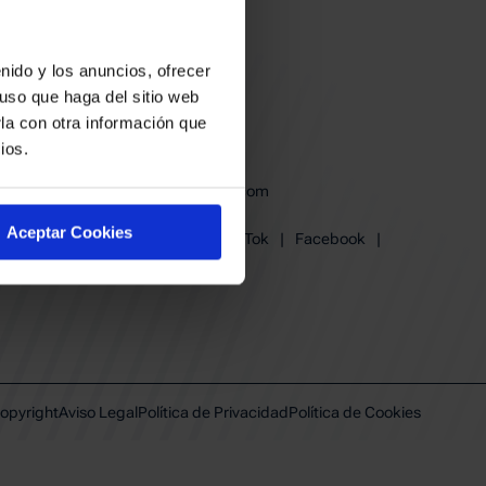
nido y los anuncios, ofrecer
uso que haga del sitio web
la con otra información que
ios.
baskonia@baskonia.com
Tel.
945 13 91 91
Aceptar Cookies
Instagram
|
X
|
TikTok
|
Facebook
|
Youtube
|
Linkedin
opyright
Aviso Legal
Política de Privacidad
Política de Cookies