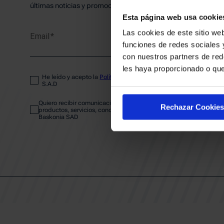
PLANTI
últimas noticias y promociones del club.
Esta página web usa cookie
Las cookies de este sitio web
Email
ENTRA
funciones de redes sociales 
con nuestros partners de red
les haya proporcionado o que
He leído y acepto la
Política de privacidad
del SASKI BASKONIA
ABONA
S.A.D
Quiero recibir comunicaciones electrónicas sobre las actividades,
Rechazar Cookies
productos, servicios, concursos, ofertas y/o promociones del SAS
Baskonia SAD
CALEND
CLUB
Patrocinadores