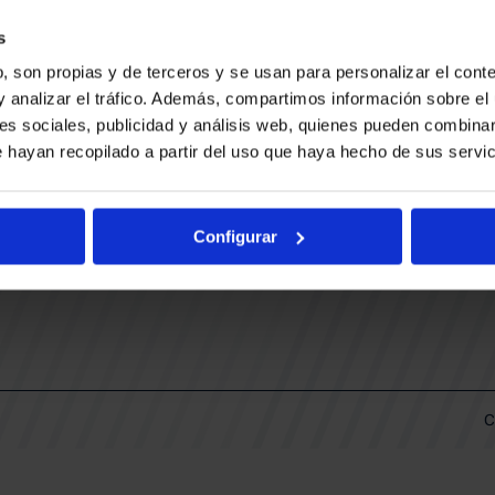
CONTACTO
LLA
TRABAJA CON NOSOTROS
s
BUESA ARENA EVENTS
, son propias y de terceros y se usan para personalizar el conte
BAKH
DAS
y analizar el tráfico. Además, compartimos información sobre el 
FUNDACIÓN BASKONIA-ALAVÉS
es sociales, publicidad y análisis web, quienes pueden combinar
 hayan recopilado a partir del uso que haya hecho de sus servic
DOS
Fernando Buesa Arena Carretera
Zurbano S/N
Configurar
01013 Vitoria-Gasteiz
KI
ARIO
C