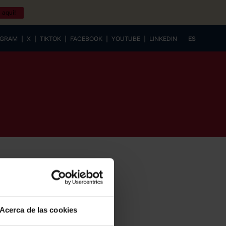
 aquí!
|
|
|
|
|
AGRAM
X
TIKTOK
FACEBOOK
YOUTUBE
LINKEDIN
ES
EUSKERA
Acerca de las cookies