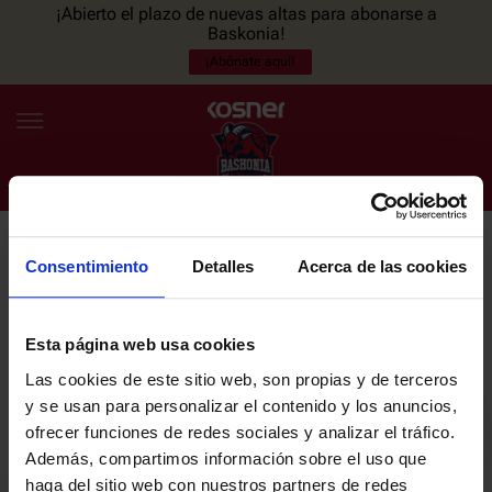
¡Abierto el plazo de nuevas altas para abonarse a
Baskonia!
¡Abónate aquí!
Consentimiento
Detalles
Acerca de las cookies
NEWSLETTER
ES
EU
Únete a nuestra newsletter y sé el primero en enterarte de las
NOTICIAS
últimas noticias y promociones del club.
Esta página web usa cookies
Las cookies de este sitio web, son propias y de terceros
PLANTILLA
y se usan para personalizar el contenido y los anuncios,
Email
ofrecer funciones de redes sociales y analizar el tráfico.
ENTRADAS
Además, compartimos información sobre el uso que
haga del sitio web con nuestros partners de redes
He leído y acepto la
Política de privacidad
del SASKI BASKONIA