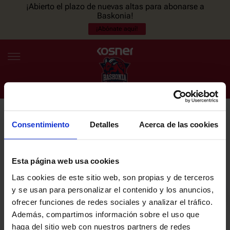
¡Abierto el plazo de nuevas altas para abonarse a
Baskonia!
¡Abónate aquí!
Consentimiento
Detalles
Acerca de las cookies
NEWSLETTER
ES
EU
Únete a nuestra newsletter y sé el primero en enterarte de las
NOTICIAS
últimas noticias y promociones del club.
Esta página web usa cookies
Las cookies de este sitio web, son propias y de terceros
PLANTILLA
y se usan para personalizar el contenido y los anuncios,
Email
ofrecer funciones de redes sociales y analizar el tráfico.
ENTRADAS
Además, compartimos información sobre el uso que
haga del sitio web con nuestros partners de redes
He leído y acepto la
Política de privacidad
del SASKI BASKONIA