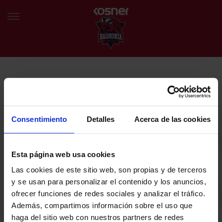
NEWSLETTER
EU
ES
Egin bat gure harmaila birtualarekin eta izan lehena klubaren
BERRIAK
azken albiste eta promozioen berri izaten.
Consentimiento
Detalles
Acerca de las cookies
TALDEA
Zure helbide elektronikoa
Esta página web usa cookies
SARRERAK
Las cookies de este sitio web, son propias y de terceros
ABONATUAK
Baskoniaren Pribatutasun politika irakurri eta onartzen dut eta
y se usan para personalizar el contenido y los anuncios,
Baskoniaren jarduerei, produktuei, zerbitzuei, lehiaketei, eskaintzei
ofrecer funciones de redes sociales y analizar el tráfico.
eta/edo sustapenei buruzko komunikazio elektronikoak jaso nahi ditut.
EGUTEGIA
Además, compartimos información sobre el uso que
DENDA OFIZIALA BASKONIA
haga del sitio web con nuestros partners de redes
SARRERAK