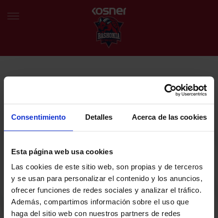
NEWSLETTER
EU
ES
Egin bat gure harmaila birtualarekin eta izan lehena klubaren
BERRIAK
azken albiste eta promozioen berri izaten.
Consentimiento
Detalles
Acerca de las cookies
TALDEA
Zure helbide elektronikoa
Esta página web usa cookies
SARRERAK
Las cookies de este sitio web, son propias y de terceros
ABONATUAK
Baskoniaren Pribatutasun politika irakurri eta onartzen dut eta
y se usan para personalizar el contenido y los anuncios,
Baskoniaren jarduerei, produktuei, zerbitzuei, lehiaketei, eskaintzei
ofrecer funciones de redes sociales y analizar el tráfico.
eta/edo sustapenei buruzko komunikazio elektronikoak jaso nahi ditut.
EGUTEGIA
Además, compartimos información sobre el uso que
DENDA OFIZIALA BASKONIA
haga del sitio web con nuestros partners de redes
SARRERAK