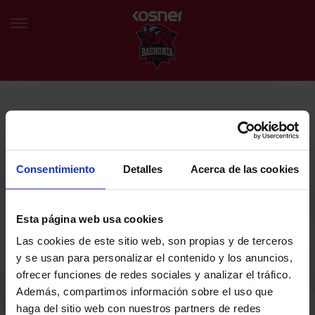
NEWSLETTER
EU
ES
Egin bat gure harmaila birtualarekin eta izan lehena klubaren
BERRIAK
azken albiste eta promozioen berri izaten.
Consentimiento
Detalles
Acerca de las cookies
TALDEA
Zure helbide elektronikoa
Esta página web usa cookies
SARRERAK
Las cookies de este sitio web, son propias y de terceros
ABONATUAK
Baskoniaren Pribatutasun politika irakurri eta onartzen dut eta
y se usan para personalizar el contenido y los anuncios,
Baskoniaren jarduerei, produktuei, zerbitzuei, lehiaketei, eskaintzei
ofrecer funciones de redes sociales y analizar el tráfico.
eta/edo sustapenei buruzko komunikazio elektronikoak jaso nahi ditut.
EGUTEGIA
Además, compartimos información sobre el uso que
DENDA OFIZIALA BASKONIA
haga del sitio web con nuestros partners de redes
SARRERAK