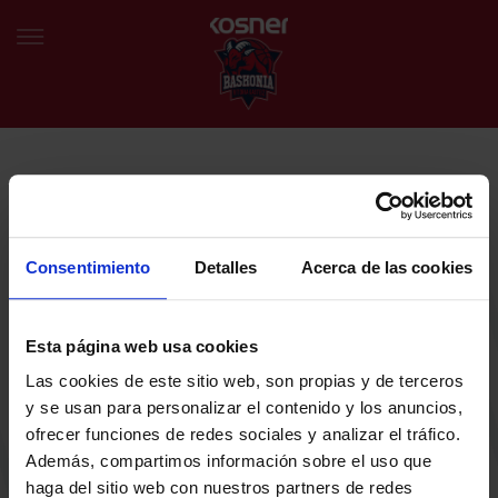
NEWSLETTER
EU
ES
Egin bat gure harmaila birtualarekin eta izan lehena klubaren
BERRIAK
azken albiste eta promozioen berri izaten.
Consentimiento
Detalles
Acerca de las cookies
TALDEA
Zure helbide elektronikoa
Esta página web usa cookies
SARRERAK
Las cookies de este sitio web, son propias y de terceros
ABONATUAK
Baskoniaren Pribatutasun politika irakurri eta onartzen dut eta
y se usan para personalizar el contenido y los anuncios,
Baskoniaren jarduerei, produktuei, zerbitzuei, lehiaketei, eskaintzei
ofrecer funciones de redes sociales y analizar el tráfico.
eta/edo sustapenei buruzko komunikazio elektronikoak jaso nahi ditut.
EGUTEGIA
Además, compartimos información sobre el uso que
DENDA OFIZIALA BASKONIA
haga del sitio web con nuestros partners de redes
SARRERAK