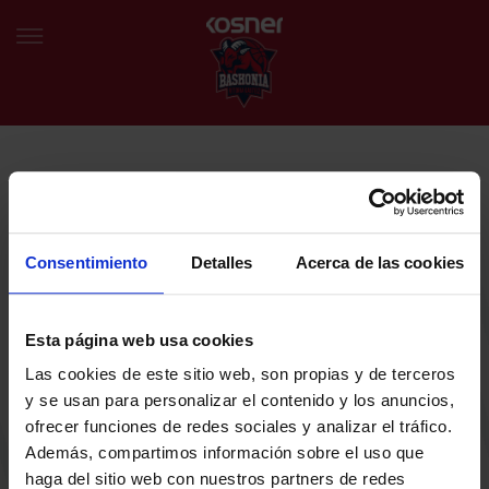
NEWSLETTER
EU
ES
Egin bat gure harmaila birtualarekin eta izan lehena klubaren
BERRIAK
azken albiste eta promozioen berri izaten.
Consentimiento
Detalles
Acerca de las cookies
TALDEA
Zure helbide elektronikoa
Esta página web usa cookies
SARRERAK
Las cookies de este sitio web, son propias y de terceros
ABONATUAK
Baskoniaren Pribatutasun politika irakurri eta onartzen dut eta
y se usan para personalizar el contenido y los anuncios,
Baskoniaren jarduerei, produktuei, zerbitzuei, lehiaketei, eskaintzei
ofrecer funciones de redes sociales y analizar el tráfico.
eta/edo sustapenei buruzko komunikazio elektronikoak jaso nahi ditut.
EGUTEGIA
Además, compartimos información sobre el uso que
DENDA OFIZIALA BASKONIA
haga del sitio web con nuestros partners de redes
SARRERAK