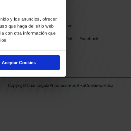
derak
en babesa
nido y los anuncios, ofrecer
baskonia@baskonia.com
uso que haga del sitio web
Tel.
+34 945 139 191
la con otra información que
Instagram
|
X
|
TikTok
|
Facebook
|
ios.
Youtube
|
Linkedin
Aceptar Cookies
Copyright
Ohar Legala
Pribatasun-politika
Cookie-politika