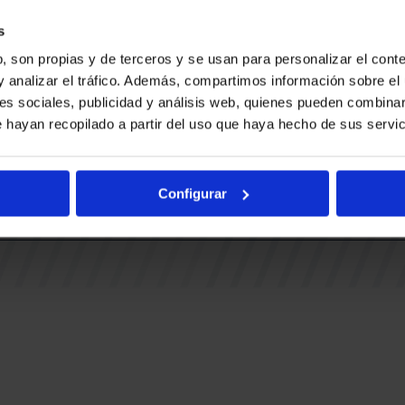
Ohiko gal
BUESA ARENA EVENTS
BAKH
Adingabe
s
RAK
BASKONIA-ALAVÉS FUNDAZIOA
, son propias y de terceros y se usan para personalizar el conte
Fernando Buesa Arena Zurbanoko
y analizar el tráfico. Además, compartimos información sobre el 
TUAK
Errepidea Z/G
es sociales, publicidad y análisis web, quienes pueden combinar
i
01013 Gasteiz
 hayan recopilado a partir del uso que haya hecho de sus servic
IA
Configurar