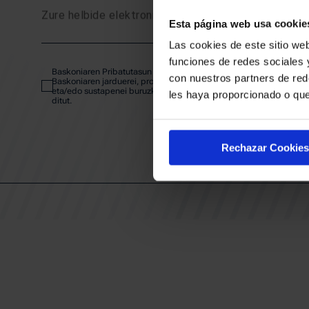
Zure helbide elektronikoa
Esta página web usa cookie
SARRE
Las cookies de este sitio web
funciones de redes sociales 
Baskoniaren Pribatutasun politika irakurri eta onartzen dut eta
ABONA
con nuestros partners de red
Baskoniaren jarduerei, produktuei, zerbitzuei, lehiaketei, eskaintze
eta/edo sustapenei buruzko komunikazio elektronikoak jaso nahi
les haya proporcionado o que
ditut.
EGUTEG
Rechazar Cookies
KLUBA