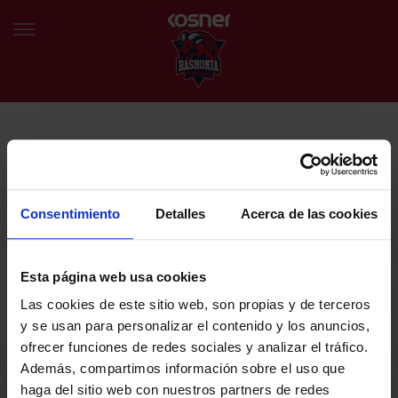
NEWSLETTER
EU
ES
Egin bat gure harmaila birtualarekin eta izan lehena klubaren
BERRIAK
azken albiste eta promozioen berri izaten.
Consentimiento
Detalles
Acerca de las cookies
TALDEA
Zure helbide elektronikoa
Esta página web usa cookies
SARRERAK
Las cookies de este sitio web, son propias y de terceros
ABONATUAK
Baskoniaren Pribatutasun politika irakurri eta onartzen dut eta
y se usan para personalizar el contenido y los anuncios,
Baskoniaren jarduerei, produktuei, zerbitzuei, lehiaketei, eskaintzei
ofrecer funciones de redes sociales y analizar el tráfico.
eta/edo sustapenei buruzko komunikazio elektronikoak jaso nahi ditut.
EGUTEGIA
Además, compartimos información sobre el uso que
DENDA OFIZIALA BASKONIA
haga del sitio web con nuestros partners de redes
SARRERAK