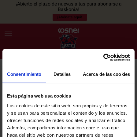
¡Abierto el plazo de nuevas altas para abonarse a
Baskonia!
¡Abónate aquí!
Consentimiento
Detalles
Acerca de las cookies
NEWSLETTER
ES
EU
Únete a nuestra newsletter y sé el primero en enterarte de las
NOTICIAS
últimas noticias y promociones del club.
Esta página web usa cookies
Las cookies de este sitio web, son propias y de terceros
PLANTILLA
y se usan para personalizar el contenido y los anuncios,
Email
ofrecer funciones de redes sociales y analizar el tráfico.
ENTRADAS
Además, compartimos información sobre el uso que
haga del sitio web con nuestros partners de redes
He leído y acepto la
Política de privacidad
del SASKI BASKONIA