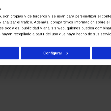
Ohiko gal
BUESA ARENA EVENTS
BAKH
Adingabe
s
RAK
BASKONIA-ALAVÉS FUNDAZIOA
, son propias y de terceros y se usan para personalizar el conte
Fernando Buesa Arena Zurbanoko
y analizar el tráfico. Además, compartimos información sobre el 
TUAK
Errepidea Z/G
es sociales, publicidad y análisis web, quienes pueden combinar
i
01013 Gasteiz
 hayan recopilado a partir del uso que haya hecho de sus servic
IA
Configurar