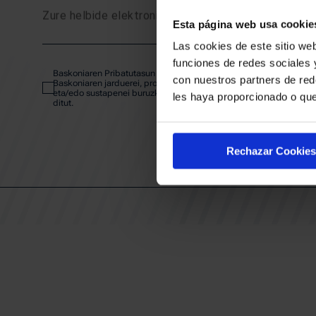
Zure helbide elektronikoa
Esta página web usa cookie
SARRE
Las cookies de este sitio web
funciones de redes sociales 
Baskoniaren Pribatutasun politika irakurri eta onartzen dut eta
ABONA
con nuestros partners de red
Baskoniaren jarduerei, produktuei, zerbitzuei, lehiaketei, eskaintze
eta/edo sustapenei buruzko komunikazio elektronikoak jaso nahi
les haya proporcionado o que
ditut.
EGUTEG
Rechazar Cookies
KLUBA