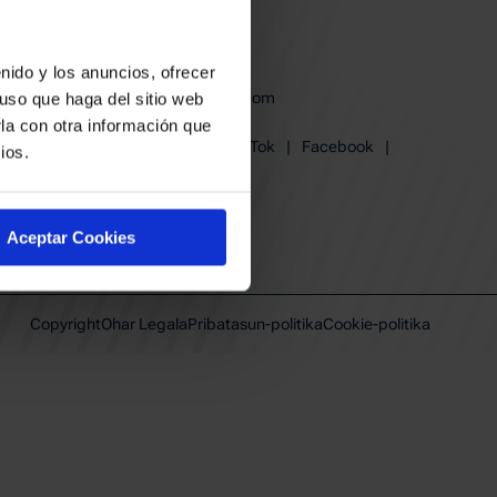
derak
en babesa
nido y los anuncios, ofrecer
baskonia@baskonia.com
uso que haga del sitio web
Tel.
+34 945 139 191
la con otra información que
Instagram
|
X
|
TikTok
|
Facebook
|
ios.
Youtube
|
Linkedin
Aceptar Cookies
Copyright
Ohar Legala
Pribatasun-politika
Cookie-politika