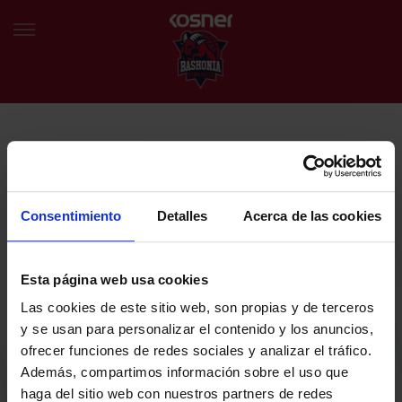
NEWSLETTER
EU
ES
Egin bat gure harmaila birtualarekin eta izan lehena klubaren
BERRIAK
azken albiste eta promozioen berri izaten.
Consentimiento
Detalles
Acerca de las cookies
TALDEA
Zure helbide elektronikoa
Esta página web usa cookies
SARRERAK
Las cookies de este sitio web, son propias y de terceros
ABONATUAK
Baskoniaren Pribatutasun politika irakurri eta onartzen dut eta
y se usan para personalizar el contenido y los anuncios,
Baskoniaren jarduerei, produktuei, zerbitzuei, lehiaketei, eskaintzei
ofrecer funciones de redes sociales y analizar el tráfico.
eta/edo sustapenei buruzko komunikazio elektronikoak jaso nahi ditut.
EGUTEGIA
Además, compartimos información sobre el uso que
DENDA OFIZIALA BASKONIA
haga del sitio web con nuestros partners de redes
SARRERAK