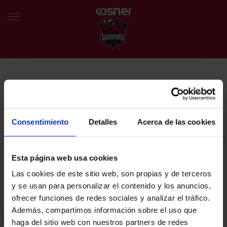
NEWSLETTER
EU
ES
Egin bat gure harmaila birtualarekin eta izan lehena klubaren
BERRIAK
azken albiste eta promozioen berri izaten.
Consentimiento
Detalles
Acerca de las cookies
TALDEA
Zure helbide elektronikoa
Esta página web usa cookies
SARRERAK
Las cookies de este sitio web, son propias y de terceros
ABONATUAK
Baskoniaren Pribatutasun politika irakurri eta onartzen dut eta
y se usan para personalizar el contenido y los anuncios,
Baskoniaren jarduerei, produktuei, zerbitzuei, lehiaketei, eskaintzei
ofrecer funciones de redes sociales y analizar el tráfico.
eta/edo sustapenei buruzko komunikazio elektronikoak jaso nahi ditut.
EGUTEGIA
Además, compartimos información sobre el uso que
DENDA OFIZIALA BASKONIA
haga del sitio web con nuestros partners de redes
SARRERAK