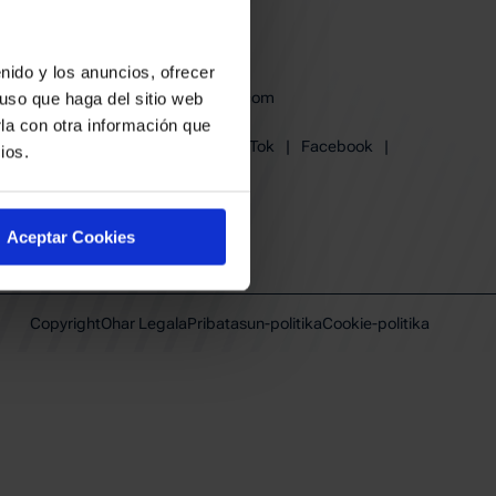
derak
en babesa
nido y los anuncios, ofrecer
baskonia@baskonia.com
uso que haga del sitio web
Tel.
+34 945 139 191
la con otra información que
Instagram
|
X
|
TikTok
|
Facebook
|
ios.
Youtube
|
Linkedin
Aceptar Cookies
Copyright
Ohar Legala
Pribatasun-politika
Cookie-politika