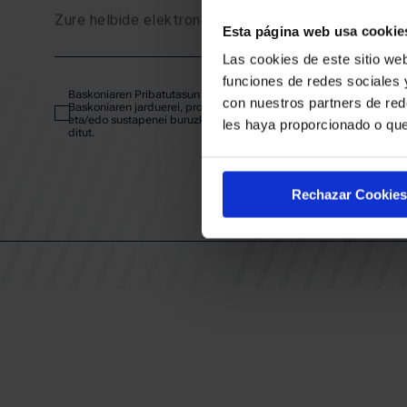
Zure helbide elektronikoa
Esta página web usa cookie
SARRE
Las cookies de este sitio web
funciones de redes sociales 
Baskoniaren Pribatutasun politika irakurri eta onartzen dut eta
ABONA
con nuestros partners de red
Baskoniaren jarduerei, produktuei, zerbitzuei, lehiaketei, eskaintze
eta/edo sustapenei buruzko komunikazio elektronikoak jaso nahi
les haya proporcionado o que
ditut.
EGUTEG
Rechazar Cookies
KLUBA