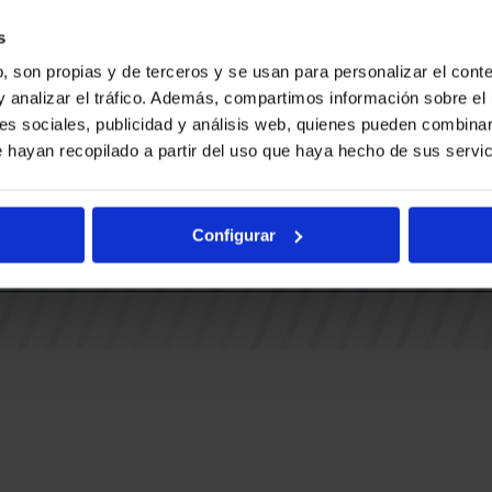
Ohiko gal
BUESA ARENA EVENTS
BAKH
Adingabe
s
RAK
BASKONIA-ALAVÉS FUNDAZIOA
, son propias y de terceros y se usan para personalizar el conte
Fernando Buesa Arena Zurbanoko
y analizar el tráfico. Además, compartimos información sobre el 
TUAK
Errepidea Z/G
es sociales, publicidad y análisis web, quienes pueden combinar
i
01013 Gasteiz
 hayan recopilado a partir del uso que haya hecho de sus servic
IA
Configurar