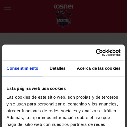
NEWSLETTER
EU
ES
Egin bat gure harmaila birtualarekin eta izan lehena klubaren
BERRIAK
azken albiste eta promozioen berri izaten.
Consentimiento
Detalles
Acerca de las cookies
TALDEA
Zure helbide elektronikoa
Esta página web usa cookies
SARRERAK
Las cookies de este sitio web, son propias y de terceros
ABONATUAK
Baskoniaren Pribatutasun politika irakurri eta onartzen dut eta
y se usan para personalizar el contenido y los anuncios,
Baskoniaren jarduerei, produktuei, zerbitzuei, lehiaketei, eskaintzei
ofrecer funciones de redes sociales y analizar el tráfico.
eta/edo sustapenei buruzko komunikazio elektronikoak jaso nahi ditut.
EGUTEGIA
Además, compartimos información sobre el uso que
DENDA OFIZIALA BASKONIA
haga del sitio web con nuestros partners de redes
SARRERAK