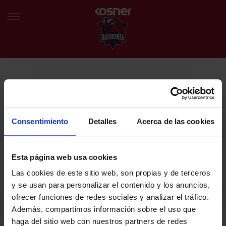
NEWSLETTER
EU
ES
Egin bat gure harmaila birtualarekin eta izan lehena klubaren
BERRIAK
azken albiste eta promozioen berri izaten.
Consentimiento
Detalles
Acerca de las cookies
TALDEA
Zure helbide elektronikoa
Esta página web usa cookies
SARRERAK
Las cookies de este sitio web, son propias y de terceros
ABONATUAK
Baskoniaren Pribatutasun politika irakurri eta onartzen dut eta
y se usan para personalizar el contenido y los anuncios,
Baskoniaren jarduerei, produktuei, zerbitzuei, lehiaketei, eskaintzei
ofrecer funciones de redes sociales y analizar el tráfico.
eta/edo sustapenei buruzko komunikazio elektronikoak jaso nahi ditut.
EGUTEGIA
Además, compartimos información sobre el uso que
DENDA OFIZIALA BASKONIA
haga del sitio web con nuestros partners de redes
SARRERAK