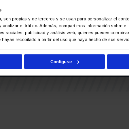
Ohiko gal
BUESA ARENA EVENTS
BAKH
Adingabe
s
RAK
BASKONIA-ALAVÉS FUNDAZIOA
, son propias y de terceros y se usan para personalizar el conte
Fernando Buesa Arena Zurbanoko
y analizar el tráfico. Además, compartimos información sobre el 
TUAK
Errepidea Z/G
es sociales, publicidad y análisis web, quienes pueden combinar
i
01013 Gasteiz
 hayan recopilado a partir del uso que haya hecho de sus servic
IA
Configurar