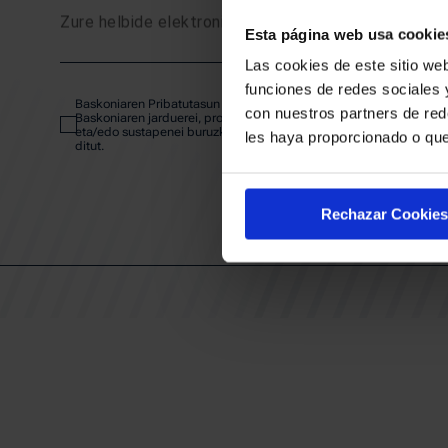
Zure helbide elektronikoa
Esta página web usa cookie
SARRE
Las cookies de este sitio web
funciones de redes sociales 
Baskoniaren Pribatutasun politika irakurri eta onartzen dut eta
ABONA
con nuestros partners de red
Baskoniaren jarduerei, produktuei, zerbitzuei, lehiaketei, eskaintze
eta/edo sustapenei buruzko komunikazio elektronikoak jaso nahi
les haya proporcionado o que
ditut.
EGUTEG
Rechazar Cookies
KLUBA