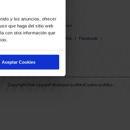
derak
en babesa
nido y los anuncios, ofrecer
baskonia@baskonia.com
uso que haga del sitio web
Tel.
+34 945 139 191
la con otra información que
Instagram
|
X
|
TikTok
|
Facebook
|
ios.
Youtube
|
Linkedin
Aceptar Cookies
Copyright
Ohar Legala
Pribatasun-politika
Cookie-politika