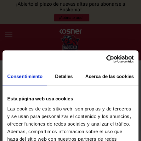
¡Abierto el plazo de nuevas altas para abonarse a
Baskonia!
¡Abónate aquí!
Consentimiento
Detalles
Acerca de las cookies
NEWSLETTER
ES
EU
Únete a nuestra newsletter y sé el primero en enterarte de las
NOTICIAS
últimas noticias y promociones del club.
Esta página web usa cookies
Las cookies de este sitio web, son propias y de terceros
PLANTILLA
y se usan para personalizar el contenido y los anuncios,
Email
ofrecer funciones de redes sociales y analizar el tráfico.
ENTRADAS
Además, compartimos información sobre el uso que
haga del sitio web con nuestros partners de redes
He leído y acepto la
Política de privacidad
del SASKI BASKONIA