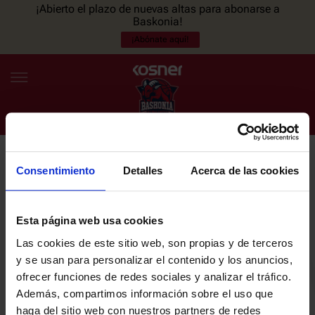
¡Abierto el plazo de nuevas altas para abonarse a
Baskonia!
¡Abónate aquí!
Consentimiento
Detalles
Acerca de las cookies
NEWSLETTER
ES
EU
Únete a nuestra newsletter y sé el primero en enterarte de las
NOTICIAS
últimas noticias y promociones del club.
Esta página web usa cookies
Las cookies de este sitio web, son propias y de terceros
PLANTILLA
y se usan para personalizar el contenido y los anuncios,
Email
ofrecer funciones de redes sociales y analizar el tráfico.
ENTRADAS
Además, compartimos información sobre el uso que
haga del sitio web con nuestros partners de redes
He leído y acepto la
Política de privacidad
del SASKI BASKONIA