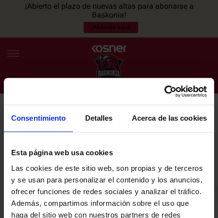
¡Abierto el plazo de nuevas altas para abonarse a
Baskonia!
¡Abónate aquí!
Consentimiento
Detalles
Acerca de las cookies
NEWSLETTER
ES
EU
Únete a nuestra newsletter y sé el primero en enterarte de las
NOTICIAS
últimas noticias y promociones del club.
Esta página web usa cookies
Las cookies de este sitio web, son propias y de terceros
PLANTILLA
y se usan para personalizar el contenido y los anuncios,
Email
ofrecer funciones de redes sociales y analizar el tráfico.
ENTRADAS
Además, compartimos información sobre el uso que
haga del sitio web con nuestros partners de redes
He leído y acepto la
Política de privacidad
del SASKI BASKONIA