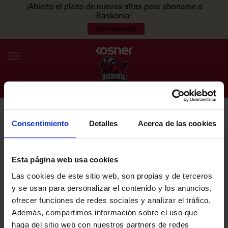
¡Abierto el plazo de nuevas altas para abonarse a
Baskonia!
¡Abónate aquí!
Consentimiento
Detalles
Acerca de las cookies
NEWSLETTER
ES
EU
Únete a nuestra newsletter y sé el primero en enterarte de las
NOTICIAS
últimas noticias y promociones del club.
Esta página web usa cookies
Las cookies de este sitio web, son propias y de terceros
PLANTILLA
y se usan para personalizar el contenido y los anuncios,
Email
ofrecer funciones de redes sociales y analizar el tráfico.
ENTRADAS
Además, compartimos información sobre el uso que
haga del sitio web con nuestros partners de redes
He leído y acepto la
Política de privacidad
del SASKI BASKONIA