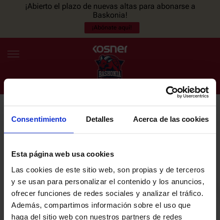
¡Abierto el plazo de nuevas altas para abonarse a
Baskonia!
¡Abónate aquí!
Consentimiento
Detalles
Acerca de las cookies
NEWSLETTER
ES
EU
Únete a nuestra newsletter y sé el primero en enterarte de las
NOTICIAS
últimas noticias y promociones del club.
Esta página web usa cookies
Las cookies de este sitio web, son propias y de terceros
PLANTILLA
y se usan para personalizar el contenido y los anuncios,
Email
ofrecer funciones de redes sociales y analizar el tráfico.
ENTRADAS
Además, compartimos información sobre el uso que
haga del sitio web con nuestros partners de redes
He leído y acepto la
Política de privacidad
del SASKI BASKONIA