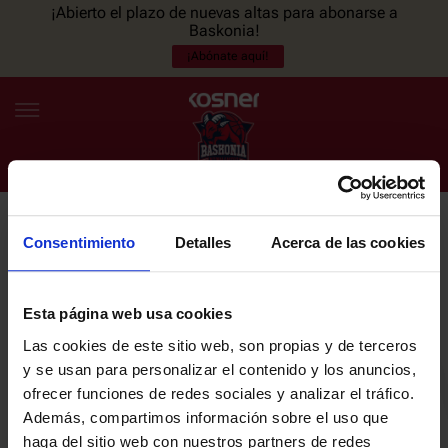
¡Abierto el plazo de nuevas altas para abonarse a
Baskonia!
¡Abónate aquí!
Consentimiento
Detalles
Acerca de las cookies
NEWSLETTER
ES
EU
Únete a nuestra newsletter y sé el primero en enterarte de las
NOTICIAS
últimas noticias y promociones del club.
Esta página web usa cookies
Las cookies de este sitio web, son propias y de terceros
PLANTILLA
y se usan para personalizar el contenido y los anuncios,
Email
ofrecer funciones de redes sociales y analizar el tráfico.
ENTRADAS
Además, compartimos información sobre el uso que
haga del sitio web con nuestros partners de redes
He leído y acepto la
Política de privacidad
del SASKI BASKONIA