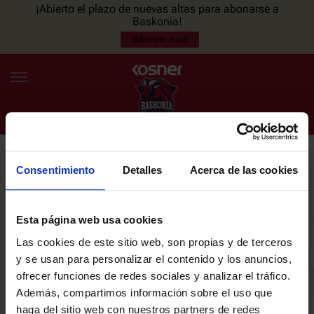
¡Abierto el plazo de nuevas altas para abonarse a
Baskonia!
¡Abónate aquí!
Consentimiento
Detalles
Acerca de las cookies
NEWSLETTER
ES
EU
Únete a nuestra newsletter y sé el primero en enterarte de las
NOTICIAS
últimas noticias y promociones del club.
Esta página web usa cookies
Las cookies de este sitio web, son propias y de terceros
PLANTILLA
y se usan para personalizar el contenido y los anuncios,
Email
ofrecer funciones de redes sociales y analizar el tráfico.
ENTRADAS
Además, compartimos información sobre el uso que
haga del sitio web con nuestros partners de redes
He leído y acepto la
Política de privacidad
del SASKI BASKONIA