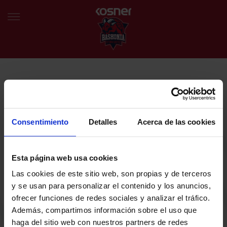
NEWSLETTER
EU
ES
Egin bat gure harmaila birtualarekin eta izan lehena klubaren
BERRIAK
azken albiste eta promozioen berri izaten.
Consentimiento
Detalles
Acerca de las cookies
TALDEA
Zure helbide elektronikoa
Esta página web usa cookies
SARRERAK
Las cookies de este sitio web, son propias y de terceros
ABONATUAK
Baskoniaren Pribatutasun politika irakurri eta onartzen dut eta
y se usan para personalizar el contenido y los anuncios,
Baskoniaren jarduerei, produktuei, zerbitzuei, lehiaketei, eskaintzei
ofrecer funciones de redes sociales y analizar el tráfico.
eta/edo sustapenei buruzko komunikazio elektronikoak jaso nahi ditut.
EGUTEGIA
Además, compartimos información sobre el uso que
DENDA OFIZIALA BASKONIA
haga del sitio web con nuestros partners de redes
SARRERAK