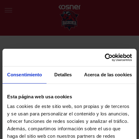
NEWSLETTER
EU
ES
Egin bat gure harmaila birtualarekin eta izan lehena klubaren
BERRIAK
azken albiste eta promozioen berri izaten.
Consentimiento
Detalles
Acerca de las cookies
TALDEA
Zure helbide elektronikoa
Esta página web usa cookies
SARRERAK
Las cookies de este sitio web, son propias y de terceros
ABONATUAK
Baskoniaren Pribatutasun politika irakurri eta onartzen dut eta
y se usan para personalizar el contenido y los anuncios,
Baskoniaren jarduerei, produktuei, zerbitzuei, lehiaketei, eskaintzei
ofrecer funciones de redes sociales y analizar el tráfico.
eta/edo sustapenei buruzko komunikazio elektronikoak jaso nahi ditut.
EGUTEGIA
Además, compartimos información sobre el uso que
DENDA OFIZIALA BASKONIA
haga del sitio web con nuestros partners de redes
SARRERAK