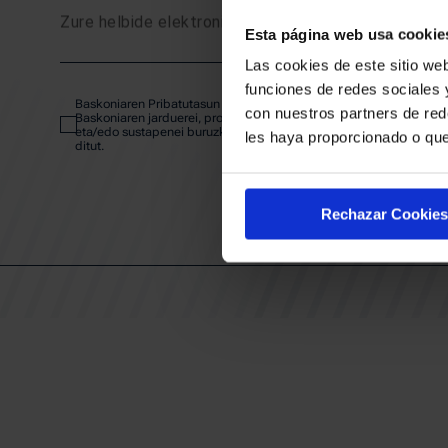
Zure helbide elektronikoa
Esta página web usa cookie
SARRE
Las cookies de este sitio web
funciones de redes sociales 
Baskoniaren Pribatutasun politika irakurri eta onartzen dut eta
ABONA
con nuestros partners de red
Baskoniaren jarduerei, produktuei, zerbitzuei, lehiaketei, eskaintze
eta/edo sustapenei buruzko komunikazio elektronikoak jaso nahi
les haya proporcionado o que
ditut.
EGUTEG
Rechazar Cookies
KLUBA