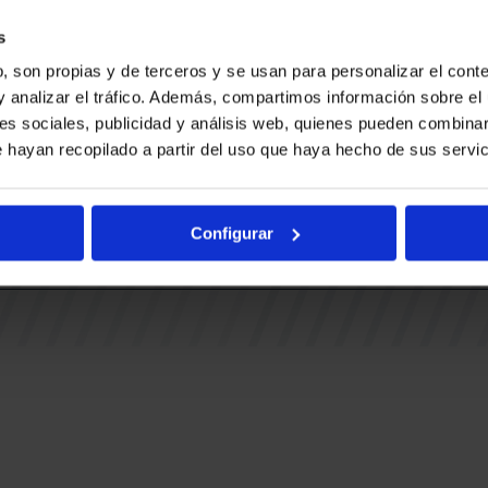
Ohiko gal
BUESA ARENA EVENTS
BAKH
Adingabe
s
RAK
BASKONIA-ALAVÉS FUNDAZIOA
, son propias y de terceros y se usan para personalizar el conte
Fernando Buesa Arena Zurbanoko
y analizar el tráfico. Además, compartimos información sobre el 
TUAK
Errepidea Z/G
es sociales, publicidad y análisis web, quienes pueden combinar
i
01013 Gasteiz
 hayan recopilado a partir del uso que haya hecho de sus servic
IA
Configurar