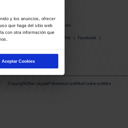
derak
en babesa
nido y los anuncios, ofrecer
baskonia@baskonia.com
uso que haga del sitio web
Tel.
+34 945 139 191
la con otra información que
Instagram
|
X
|
TikTok
|
Facebook
|
ios.
Youtube
|
Linkedin
Aceptar Cookies
Copyright
Ohar Legala
Pribatasun-politika
Cookie-politika