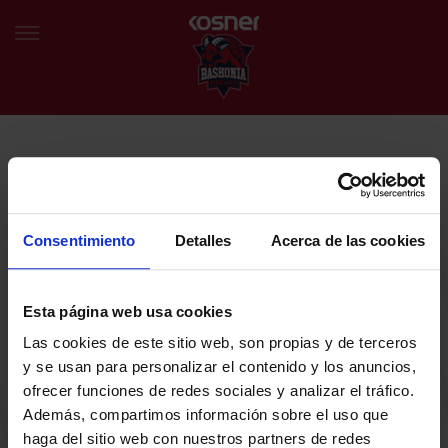
NEWSLETTER
EU
ES
Egin bat gure harmaila birtualarekin eta izan lehena klubaren
BERRIAK
azken albiste eta promozioen berri izaten.
Consentimiento
Detalles
Acerca de las cookies
TALDEA
Zure helbide elektronikoa
Esta página web usa cookies
SARRERAK
Las cookies de este sitio web, son propias y de terceros
ABONATUAK
Baskoniaren Pribatutasun politika irakurri eta onartzen dut eta
y se usan para personalizar el contenido y los anuncios,
Baskoniaren jarduerei, produktuei, zerbitzuei, lehiaketei, eskaintzei
ofrecer funciones de redes sociales y analizar el tráfico.
eta/edo sustapenei buruzko komunikazio elektronikoak jaso nahi ditut.
EGUTEGIA
Además, compartimos información sobre el uso que
DENDA OFIZIALA BASKONIA
haga del sitio web con nuestros partners de redes
SARRERAK