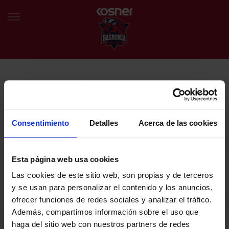
NEWSLETTER
EU
ES
Egin bat gure harmaila birtualarekin eta izan lehena klubaren
BERRIAK
azken albiste eta promozioen berri izaten.
Consentimiento
Detalles
Acerca de las cookies
TALDEA
Zure helbide elektronikoa
Esta página web usa cookies
SARRERAK
Las cookies de este sitio web, son propias y de terceros
ABONATUAK
Baskoniaren Pribatutasun politika irakurri eta onartzen dut eta
y se usan para personalizar el contenido y los anuncios,
Baskoniaren jarduerei, produktuei, zerbitzuei, lehiaketei, eskaintzei
ofrecer funciones de redes sociales y analizar el tráfico.
eta/edo sustapenei buruzko komunikazio elektronikoak jaso nahi ditut.
EGUTEGIA
Además, compartimos información sobre el uso que
DENDA OFIZIALA BASKONIA
haga del sitio web con nuestros partners de redes
SARRERAK