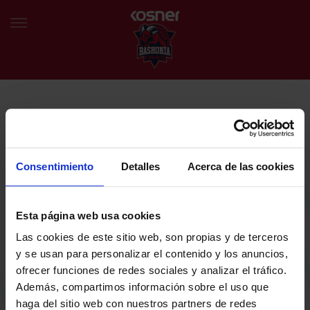
NEWSLETTER
EU
ES
Egin bat gure harmaila birtualarekin eta izan lehena klubaren
BERRIAK
azken albiste eta promozioen berri izaten.
Consentimiento
Detalles
Acerca de las cookies
TALDEA
Zure helbide elektronikoa
Esta página web usa cookies
SARRERAK
Las cookies de este sitio web, son propias y de terceros
ABONATUAK
Baskoniaren Pribatutasun politika irakurri eta onartzen dut eta
y se usan para personalizar el contenido y los anuncios,
Baskoniaren jarduerei, produktuei, zerbitzuei, lehiaketei, eskaintzei
ofrecer funciones de redes sociales y analizar el tráfico.
eta/edo sustapenei buruzko komunikazio elektronikoak jaso nahi ditut.
EGUTEGIA
Además, compartimos información sobre el uso que
DENDA OFIZIALA BASKONIA
haga del sitio web con nuestros partners de redes
SARRERAK