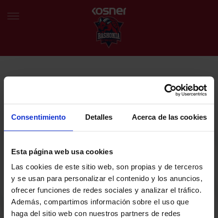
NEWSLETTER
EU
ES
Egin bat gure harmaila birtualarekin eta izan lehena klubaren
BERRIAK
azken albiste eta promozioen berri izaten.
Consentimiento
Detalles
Acerca de las cookies
TALDEA
Zure helbide elektronikoa
Esta página web usa cookies
SARRERAK
Las cookies de este sitio web, son propias y de terceros
ABONATUAK
Baskoniaren Pribatutasun politika irakurri eta onartzen dut eta
y se usan para personalizar el contenido y los anuncios,
Baskoniaren jarduerei, produktuei, zerbitzuei, lehiaketei, eskaintzei
ofrecer funciones de redes sociales y analizar el tráfico.
eta/edo sustapenei buruzko komunikazio elektronikoak jaso nahi ditut.
EGUTEGIA
Además, compartimos información sobre el uso que
DENDA OFIZIALA BASKONIA
haga del sitio web con nuestros partners de redes
SARRERAK