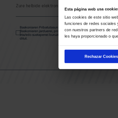
Zure helbide elektronikoa
Esta página web usa cookie
SARRE
Las cookies de este sitio web
funciones de redes sociales 
Baskoniaren Pribatutasun politika irakurri eta onartzen dut eta
ABONA
con nuestros partners de red
Baskoniaren jarduerei, produktuei, zerbitzuei, lehiaketei, eskaintze
eta/edo sustapenei buruzko komunikazio elektronikoak jaso nahi
les haya proporcionado o que
ditut.
EGUTEG
Rechazar Cookies
KLUBA