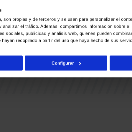
Ohiko gal
BUESA ARENA EVENTS
BAKH
Adingabe
s
RAK
BASKONIA-ALAVÉS FUNDAZIOA
, son propias y de terceros y se usan para personalizar el conte
Fernando Buesa Arena Zurbanoko
y analizar el tráfico. Además, compartimos información sobre el 
TUAK
Errepidea Z/G
es sociales, publicidad y análisis web, quienes pueden combinar
i
01013 Gasteiz
 hayan recopilado a partir del uso que haya hecho de sus servic
IA
Configurar