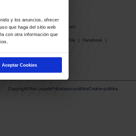
derak
en babesa
nido y los anuncios, ofrecer
baskonia@baskonia.com
uso que haga del sitio web
Tel.
+34 945 139 191
la con otra información que
Instagram
|
X
|
TikTok
|
Facebook
|
ios.
Youtube
|
Linkedin
Aceptar Cookies
Copyright
Ohar Legala
Pribatasun-politika
Cookie-politika