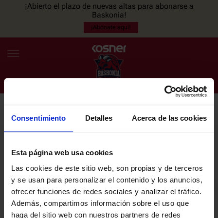
¡Abierto el plazo de nuevas altas para abonarse a
Baskonia!
¡Abónate aquí!
Consentimiento
Detalles
Acerca de las cookies
NEWSLETTER
ES
EU
Únete a nuestra newsletter y sé el primero en enterarte de las
NOTICIAS
últimas noticias y promociones del club.
Esta página web usa cookies
Las cookies de este sitio web, son propias y de terceros
PLANTILLA
y se usan para personalizar el contenido y los anuncios,
Email
ofrecer funciones de redes sociales y analizar el tráfico.
ENTRADAS
Además, compartimos información sobre el uso que
haga del sitio web con nuestros partners de redes
He leído y acepto la
Política de privacidad
del SASKI BASKONIA