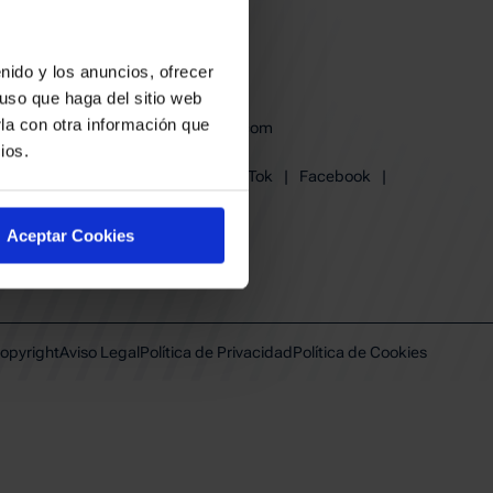
nido y los anuncios, ofrecer
uso que haga del sitio web
la con otra información que
baskonia@baskonia.com
ios.
Tel.
945 13 91 91
Instagram
|
X
|
TikTok
|
Facebook
|
Youtube
|
Linkedin
Aceptar Cookies
opyright
Aviso Legal
Política de Privacidad
Política de Cookies