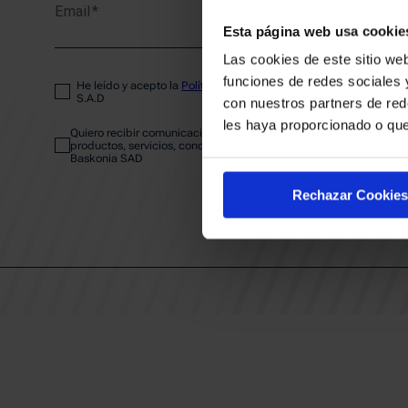
Email
ENTRA
Esta página web usa cookie
Las cookies de este sitio web
funciones de redes sociales 
He leído y acepto la
Política de privacidad
del SASKI BASKONIA
ABONA
S.A.D
con nuestros partners de red
les haya proporcionado o que
Quiero recibir comunicaciones electrónicas sobre las actividades,
productos, servicios, concursos, ofertas y/o promociones del SAS
Baskonia SAD
CALEND
Rechazar Cookies
CLUB
Patrocinadores
Grupos
Experiencias VIP