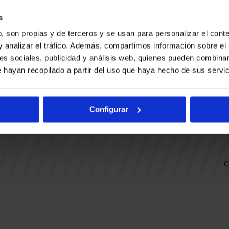
BAKH
DAS
s
FUNDACIÓN BASKONIA-ALAVÉS
, son propias y de terceros y se usan para personalizar el conte
y analizar el tráfico. Además, compartimos información sobre el 
DOS
es sociales, publicidad y análisis web, quienes pueden combinar
Fernando Buesa Arena Carretera
 hayan recopilado a partir del uso que haya hecho de sus servic
Zurbano S/N
01013 Vitoria-Gasteiz
KI
ARIO
Configurar
C