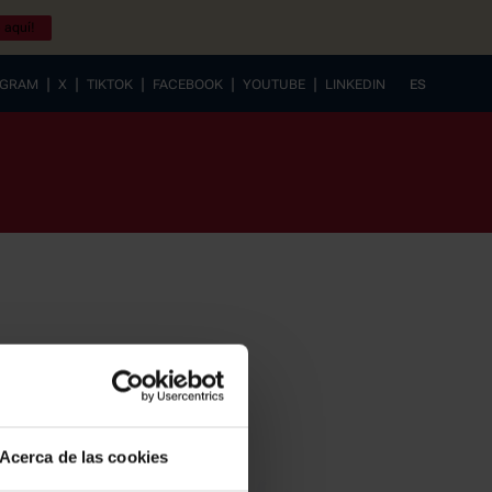
 aquí!
|
|
|
|
|
AGRAM
X
TIKTOK
FACEBOOK
YOUTUBE
LINKEDIN
ES
EUSKERA
Acerca de las cookies