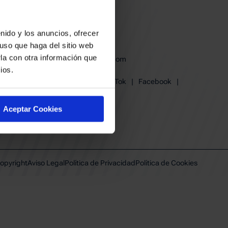
nido y los anuncios, ofrecer
uso que haga del sitio web
la con otra información que
baskonia@baskonia.com
ios.
Tel.
945 13 91 91
Instagram
|
X
|
TikTok
|
Facebook
|
Youtube
|
Linkedin
Aceptar Cookies
opyright
Aviso Legal
Política de Privacidad
Política de Cookies