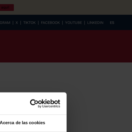
 aquí!
|
|
|
|
|
AGRAM
X
TIKTOK
FACEBOOK
YOUTUBE
LINKEDIN
ES
EUSKERA
Acerca de las cookies