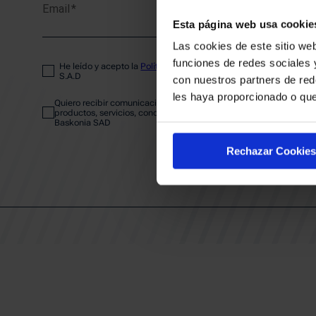
Email
ENTRA
Esta página web usa cookie
Las cookies de este sitio web
funciones de redes sociales 
He leído y acepto la
Política de privacidad
del SASKI BASKONIA
ABONA
S.A.D
con nuestros partners de red
les haya proporcionado o que
Quiero recibir comunicaciones electrónicas sobre las actividades,
productos, servicios, concursos, ofertas y/o promociones del SAS
Baskonia SAD
CALEND
Rechazar Cookies
CLUB
Patrocinadores
Grupos
Experiencias VIP