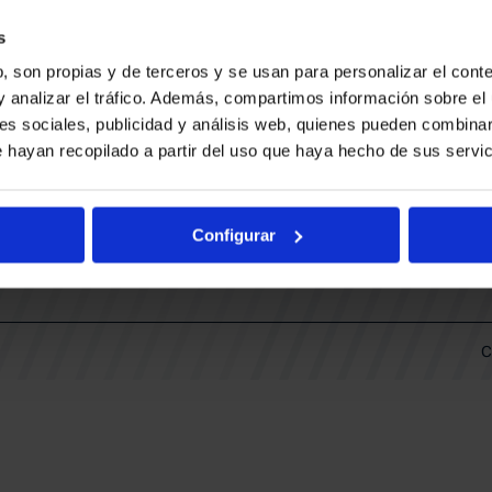
BAKH
DAS
s
FUNDACIÓN BASKONIA-ALAVÉS
, son propias y de terceros y se usan para personalizar el conte
y analizar el tráfico. Además, compartimos información sobre el 
DOS
es sociales, publicidad y análisis web, quienes pueden combinar
Fernando Buesa Arena Carretera
 hayan recopilado a partir del uso que haya hecho de sus servic
Zurbano S/N
01013 Vitoria-Gasteiz
KI
ARIO
Configurar
C