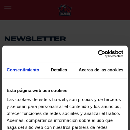
NEWSLETTER
EU
ES
Egin bat gure harmaila birtualarekin eta izan lehena klubaren
BERRIAK
azken albiste eta promozioen berri izaten.
TALDEA
Consentimiento
Detalles
Acerca de las cookies
Zure helbide elektronikoa
SARRERAK
Esta página web usa cookies
ABONATUAK
Baskoniaren Pribatutasun politika irakurri eta onartzen dut eta
Baskoniaren jarduerei, produktuei, zerbitzuei, lehiaketei, eskaintzei
Las cookies de este sitio web, son propias y de terceros
eta/edo sustapenei buruzko komunikazio elektronikoak jaso nahi ditut.
EGUTEGIA
y se usan para personalizar el contenido y los anuncios,
DENDA OFIZIALA BASKONIA
ofrecer funciones de redes sociales y analizar el tráfico.
SARRERAK
KLUBA
Además, compartimos información sobre el uso que
BERRIAK
KONTAKTUA
haga del sitio web con nuestros partners de redes