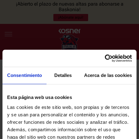
¡Abierto el plazo de nuevas altas para abonarse a
Baskonia!
¡Abónate aquí!
Consentimiento
Detalles
Acerca de las cookies
NEWSLETTER
ES
EU
Únete a nuestra newsletter y sé el primero en enterarte de las
NOTICIAS
últimas noticias y promociones del club.
Esta página web usa cookies
Las cookies de este sitio web, son propias y de terceros
PLANTILLA
y se usan para personalizar el contenido y los anuncios,
Email
ofrecer funciones de redes sociales y analizar el tráfico.
ENTRADAS
Además, compartimos información sobre el uso que
haga del sitio web con nuestros partners de redes
He leído y acepto la
Política de privacidad
del SASKI BASKONIA