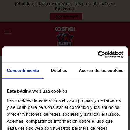
¡Abierto el plazo de nuevas altas para abonarse a
Baskonia!
¡Abónate aquí!
Consentimiento
Detalles
Acerca de las cookies
NEWSLETTER
ES
EU
Únete a nuestra newsletter y sé el primero en enterarte de las
NOTICIAS
últimas noticias y promociones del club.
Esta página web usa cookies
Las cookies de este sitio web, son propias y de terceros
PLANTILLA
y se usan para personalizar el contenido y los anuncios,
Email
ofrecer funciones de redes sociales y analizar el tráfico.
ENTRADAS
Además, compartimos información sobre el uso que
haga del sitio web con nuestros partners de redes
He leído y acepto la
Política de privacidad
del SASKI BASKONIA