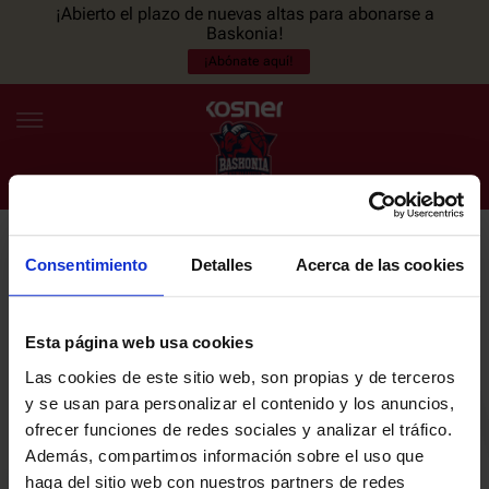
¡Abierto el plazo de nuevas altas para abonarse a
Baskonia!
¡Abónate aquí!
Consentimiento
Detalles
Acerca de las cookies
NEWSLETTER
ES
EU
Únete a nuestra newsletter y sé el primero en enterarte de las
NOTICIAS
últimas noticias y promociones del club.
Esta página web usa cookies
Las cookies de este sitio web, son propias y de terceros
PLANTILLA
y se usan para personalizar el contenido y los anuncios,
Email
ofrecer funciones de redes sociales y analizar el tráfico.
ENTRADAS
Además, compartimos información sobre el uso que
haga del sitio web con nuestros partners de redes
He leído y acepto la
Política de privacidad
del SASKI BASKONIA