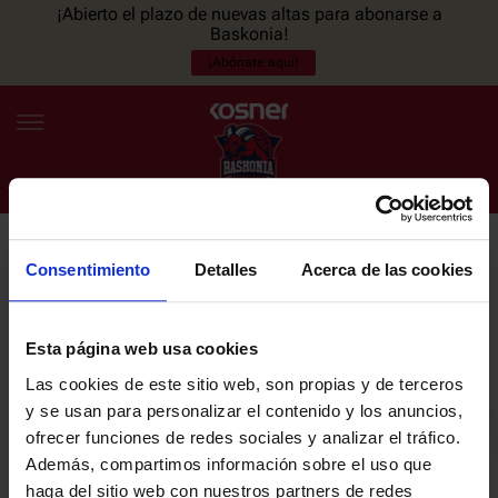
¡Abierto el plazo de nuevas altas para abonarse a
Baskonia!
¡Abónate aquí!
Consentimiento
Detalles
Acerca de las cookies
NEWSLETTER
ES
EU
Únete a nuestra newsletter y sé el primero en enterarte de las
NOTICIAS
últimas noticias y promociones del club.
Esta página web usa cookies
Las cookies de este sitio web, son propias y de terceros
PLANTILLA
y se usan para personalizar el contenido y los anuncios,
Email
ofrecer funciones de redes sociales y analizar el tráfico.
ENTRADAS
Además, compartimos información sobre el uso que
haga del sitio web con nuestros partners de redes
He leído y acepto la
Política de privacidad
del SASKI BASKONIA