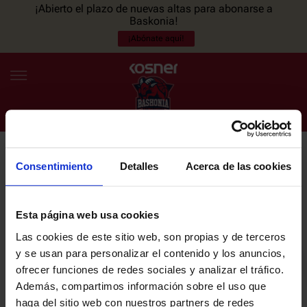
¡Abierto el plazo de nuevas altas para abonarse a
Baskonia!
¡Abónate aquí!
Consentimiento
Detalles
Acerca de las cookies
NEWSLETTER
ES
EU
Únete a nuestra newsletter y sé el primero en enterarte de las
NOTICIAS
últimas noticias y promociones del club.
Esta página web usa cookies
Las cookies de este sitio web, son propias y de terceros
PLANTILLA
y se usan para personalizar el contenido y los anuncios,
Email
ofrecer funciones de redes sociales y analizar el tráfico.
ENTRADAS
Además, compartimos información sobre el uso que
haga del sitio web con nuestros partners de redes
He leído y acepto la
Política de privacidad
del SASKI BASKONIA