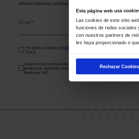
PLANTI
últimas noticias y promociones del club.
Esta página web usa cookie
Las cookies de este sitio web
Email
ENTRA
funciones de redes sociales 
con nuestros partners de red
les haya proporcionado o que
He leído y acepto la
Política de privacidad
del SASKI BASKONIA
ABONA
S.A.D
Quiero recibir comunicaciones electrónicas sobre las actividades,
Rechazar Cookies
productos, servicios, concursos, ofertas y/o promociones del SAS
Baskonia SAD
CALEND
CLUB
Patrocinadores