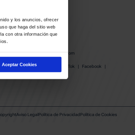
nido y los anuncios, ofrecer
uso que haga del sitio web
la con otra información que
ios.
baskonia@baskonia.com
Tel.
945 13 91 91
Aceptar Cookies
Instagram
|
X
|
TikTok
|
Facebook
|
Youtube
|
Linkedin
opyright
Aviso Legal
Política de Privacidad
Política de Cookies