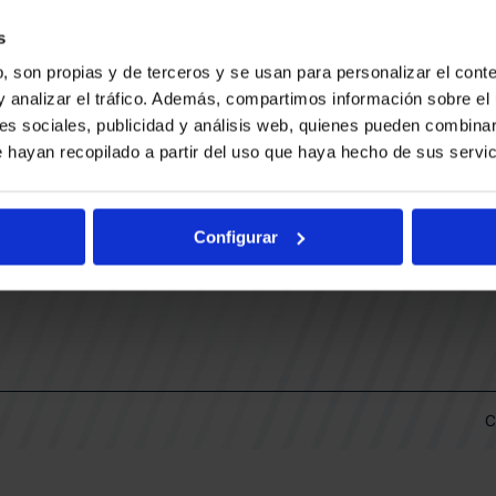
CONTACTO
LLA
TRABAJA CON NOSOTROS
s
BUESA ARENA EVENTS
, son propias y de terceros y se usan para personalizar el conte
BAKH
DAS
y analizar el tráfico. Además, compartimos información sobre el 
FUNDACIÓN BASKONIA-ALAVÉS
es sociales, publicidad y análisis web, quienes pueden combinar
 hayan recopilado a partir del uso que haya hecho de sus servic
DOS
Fernando Buesa Arena Carretera
Zurbano S/N
Configurar
01013 Vitoria-Gasteiz
KI
ARIO
C