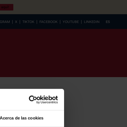
 aquí!
|
|
|
|
|
AGRAM
X
TIKTOK
FACEBOOK
YOUTUBE
LINKEDIN
ES
EUSKERA
Acerca de las cookies