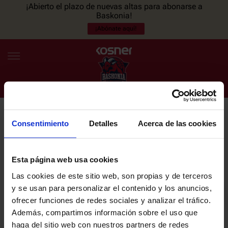
¡Abierto el plazo de nuevas altas para abonarse a
Baskonia!
¡Abónate aquí!
Consentimiento
Detalles
Acerca de las cookies
NEWSLETTER
ES
EU
Únete a nuestra newsletter y sé el primero en enterarte de las
NOTICIAS
últimas noticias y promociones del club.
Esta página web usa cookies
Las cookies de este sitio web, son propias y de terceros
PLANTILLA
y se usan para personalizar el contenido y los anuncios,
Email
ofrecer funciones de redes sociales y analizar el tráfico.
ENTRADAS
Además, compartimos información sobre el uso que
haga del sitio web con nuestros partners de redes
He leído y acepto la
Política de privacidad
del SASKI BASKONIA