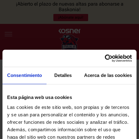
¡Abierto el plazo de nuevas altas para abonarse a
Baskonia!
¡Abónate aquí!
Consentimiento
Detalles
Acerca de las cookies
NEWSLETTER
ES
EU
Únete a nuestra newsletter y sé el primero en enterarte de las
NOTICIAS
últimas noticias y promociones del club.
Esta página web usa cookies
Las cookies de este sitio web, son propias y de terceros
PLANTILLA
y se usan para personalizar el contenido y los anuncios,
Email
ofrecer funciones de redes sociales y analizar el tráfico.
ENTRADAS
Además, compartimos información sobre el uso que
haga del sitio web con nuestros partners de redes
He leído y acepto la
Política de privacidad
del SASKI BASKONIA