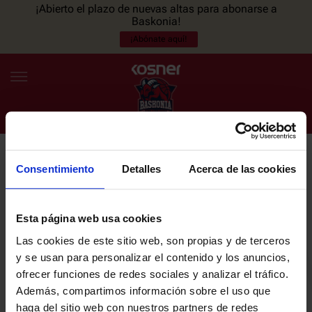
¡Abierto el plazo de nuevas altas para abonarse a
Baskonia!
¡Abónate aquí!
Consentimiento
Detalles
Acerca de las cookies
NEWSLETTER
ES
EU
Únete a nuestra newsletter y sé el primero en enterarte de las
NOTICIAS
últimas noticias y promociones del club.
Esta página web usa cookies
Las cookies de este sitio web, son propias y de terceros
PLANTILLA
y se usan para personalizar el contenido y los anuncios,
Email
ofrecer funciones de redes sociales y analizar el tráfico.
ENTRADAS
Además, compartimos información sobre el uso que
haga del sitio web con nuestros partners de redes
He leído y acepto la
Política de privacidad
del SASKI BASKONIA