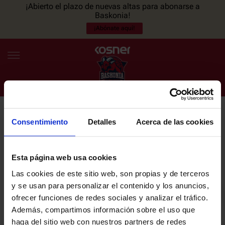
¡Abierto el plazo de nuevas altas para abonarse a
Baskonia!
¡Abónate aquí!
Consentimiento
Detalles
Acerca de las cookies
NEWSLETTER
ES
EU
Únete a nuestra newsletter y sé el primero en enterarte de las
NOTICIAS
últimas noticias y promociones del club.
Esta página web usa cookies
Las cookies de este sitio web, son propias y de terceros
PLANTILLA
y se usan para personalizar el contenido y los anuncios,
Email
ofrecer funciones de redes sociales y analizar el tráfico.
ENTRADAS
Además, compartimos información sobre el uso que
haga del sitio web con nuestros partners de redes
He leído y acepto la
Política de privacidad
del SASKI BASKONIA