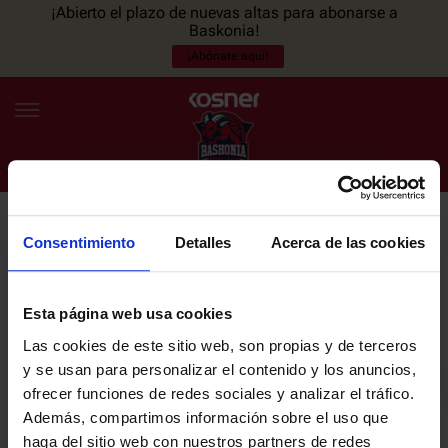
¡Abierto el plazo de nuevas altas para abonarse a
Baskonia!
¡Abónate aquí!
Consentimiento
Detalles
Acerca de las cookies
NEWSLETTER
ES
EU
Únete a nuestra newsletter y sé el primero en enterarte de las
NOTICIAS
últimas noticias y promociones del club.
Esta página web usa cookies
Las cookies de este sitio web, son propias y de terceros
PLANTILLA
y se usan para personalizar el contenido y los anuncios,
Email
ofrecer funciones de redes sociales y analizar el tráfico.
ENTRADAS
Además, compartimos información sobre el uso que
haga del sitio web con nuestros partners de redes
He leído y acepto la
Política de privacidad
del SASKI BASKONIA